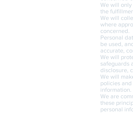
We will only
the fulfillme
We will coll
where approp
concerned.
Personal dat
be used, and
accurate, co
We will prot
safeguards a
disclosure, 
We will make
policies and
information.
We are comm
these princip
personal inf