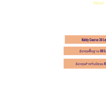
Basic Course
New!
โมดุล 1-4 / 60 บทเร
4,999 (6 months)
Kiddy Course 30 L
อังกฤษพื้นฐาน 60 L
อังกฤษสำหรับมัธยม 60